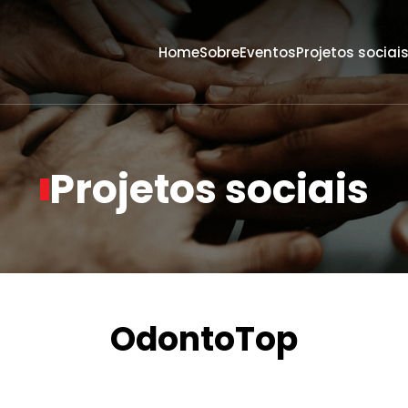
Home
Sobre
Eventos
Projetos sociai
Projetos sociais
ta
OdontoTop